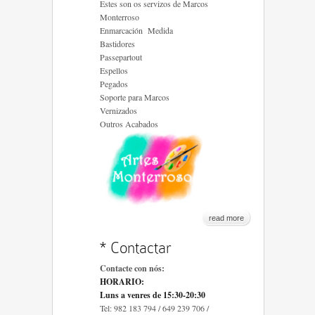
Estes son os servizos de Marcos
Monterroso
Enmarcación Medida
Bastidores
Passepartout
Espellos
Pegados
Soporte para Marcos
Vernizados
Outros Acabados
read more
* Contactar
Contacte con nós:
HORARIO:
Luns a venres de
15:30-20:30
Tel: 982 183 794 / 649 239 706 /