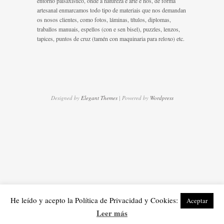
entorno paisaxístico, onde a natureza é arte e nós, de forma
artesanal enmarcamos todo tipo de materiais que nos demandan
os nosos clientes, como fotos, láminas, títulos, diplomas,
traballos manuais, espellos (con e sen bisel), puzzles, lenzos,
tapices, puntos de cruz (tamén con maquinaria para reloxo) etc.
Designed by
Elegant Themes
| Powered by
Wordpress
He leído y acepto la Política de Privacidad y Cookies:
Aceptar
Leer más